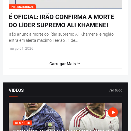
INTERNACIONAL
É OFICIAL: IRÃO CONFIRMA A MORTE
DO LÍDER SUPREMO ALI KHAMENEI
Irão anuncia morte do líder supremo Ali Khamenei e região
entra em alerta máximo Teerão , 1 de…
março 01, 2026
Carregar Mais
VIDEOS
Ver tudo
DESPORTO