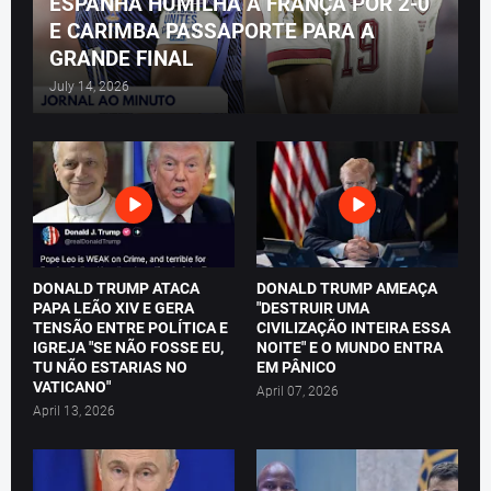
ESPANHA HUMILHA A FRANÇA POR 2-0
E CARIMBA PASSAPORTE PARA A
GRANDE FINAL
July 14, 2026
DONALD TRUMP ATACA
DONALD TRUMP AMEAÇA
PAPA LEÃO XIV E GERA
"DESTRUIR UMA
TENSÃO ENTRE POLÍTICA E
CIVILIZAÇÃO INTEIRA ESSA
IGREJA "SE NÃO FOSSE EU,
NOITE" E O MUNDO ENTRA
TU NÃO ESTARIAS NO
EM PÂNICO
VATICANO"
April 07, 2026
April 13, 2026