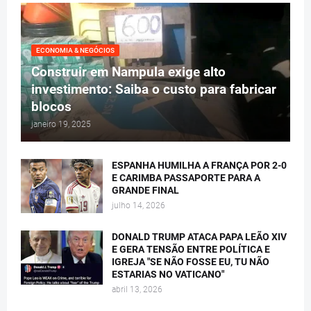
ECONOMIA & NEGÓCIOS
Construir em Nampula exige alto
investimento: Saiba o custo para fabricar
blocos
janeiro 19, 2025
ESPANHA HUMILHA A FRANÇA POR 2-0
E CARIMBA PASSAPORTE PARA A
GRANDE FINAL
julho 14, 2026
DONALD TRUMP ATACA PAPA LEÃO XIV
E GERA TENSÃO ENTRE POLÍTICA E
IGREJA "SE NÃO FOSSE EU, TU NÃO
ESTARIAS NO VATICANO"
abril 13, 2026