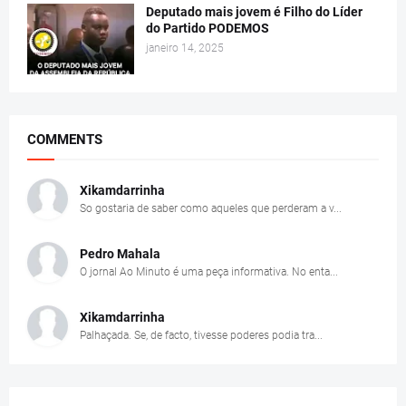
Deputado mais jovem é Filho do Líder
do Partido PODEMOS
janeiro 14, 2025
COMMENTS
Xikamdarrinha
So gostaria de saber como aqueles que perderam a v...
Pedro Mahala
O jornal Ao Minuto é uma peça informativa. No enta...
Xikamdarrinha
Palhaçada. Se, de facto, tivesse poderes podia tra...