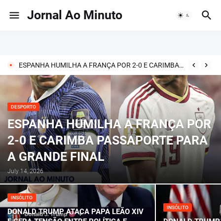
Jornal Ao Minuto
ESPANHA HUMILHA A FRANÇA POR 2-0 E CARIMBA PASSAPORTE PARA A GRANDE FINAL
DESPORTO
ESPANHA HUMILHA A FRANÇA POR
2-0 E CARIMBA PASSAPORTE PARA
A GRANDE FINAL
July 14, 2026
INSÓLITO
INSÓLITO
DONALD TRUMP ATACA PAPA LEÃO XIV