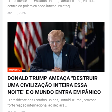
O presidente dos Estados Unidos, Donald Trump, voltou ao
centro da polémica após lançar um ataq…
abril 13, 2026
INSÓLITO
DONALD TRUMP AMEAÇA "DESTRUIR
UMA CIVILIZAÇÃO INTEIRA ESSA
NOITE" E O MUNDO ENTRA EM PÂNICO
O presidente dos Estados Unidos, Donald Trump , provocou
forte reação internacional ao declara…