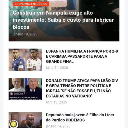
ECONOMIA & NEGÓCIOS
Construir em Nampula exige alto
investimento: Saiba o custo para fabricar
blocos
janeiro 19, 2025
ESPANHA HUMILHA A FRANÇA POR 2-0
E CARIMBA PASSAPORTE PARA A
GRANDE FINAL
julho 14, 2026
DONALD TRUMP ATACA PAPA LEÃO XIV
E GERA TENSÃO ENTRE POLÍTICA E
IGREJA "SE NÃO FOSSE EU, TU NÃO
ESTARIAS NO VATICANO"
abril 13, 2026
Deputado mais jovem é Filho do Líder
do Partido PODEMOS
janeiro 14, 2025