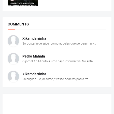
COMMENTS
Xikamdarrinha
So gostaria de saber como aqueles que perderam a v...
Pedro Mahala
O jornal Ao Minuto é uma peça informativa. No enta...
Xikamdarrinha
Palhaçada. Se, de facto, tivesse poderes podia tra...