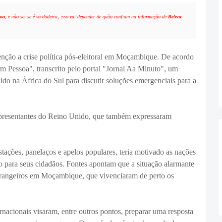
soa
, e não sei se é verdadeira, isso vai depender de quão confiam na informação de
Beleza
ção a crise política pós-eleitoral em Moçambique. De acordo
Pessoa", transcrito pelo portal "Jornal Aa Minuto", um
ido na África do Sul para discutir soluções emergenciais para a
epresentantes do Reino Unido, que também expressaram
stações, panelaços e apelos populares, teria motivado as nações
ão para seus cidadãos. Fontes apontam que a situação alarmante
strangeiros em Moçambique, que vivenciaram de perto os
rnacionais visaram, entre outros pontos, preparar uma resposta