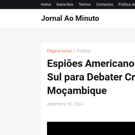
Home
Sobre Nós
Termos
Contactos
Política d
Jornal Ao Minuto
Página inicial
Política
Espiões Americano
Sul para Debater Cr
Moçambique
dezembro 18, 2024