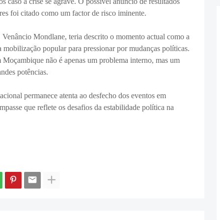
os caso a crise se agrave. O possível anúncio de resultados
res foi citado como um factor de risco iminente.
 Venâncio Mondlane, teria descrito o momento actual como a
 mobilização popular para pressionar por mudanças políticas.
em Moçambique não é apenas um problema interno, mas um
andes potências.
nacional permanece atenta ao desfecho dos eventos em
sse que reflete os desafios da estabilidade política na