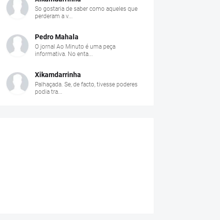
So gostaria de saber como aqueles que
perderam a v...
Pedro Mahala
O jornal Ao Minuto é uma peça
informativa. No enta...
Xikamdarrinha
Palhaçada. Se, de facto, tivesse poderes
podia tra...