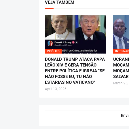
VEJA TAMBÉM
INSÓLITO
INTERNA
DONALD TRUMP ATACA PAPA
UCRÂNI
LEÃO XIV E GERA TENSÃO
MOÇAMB
ENTRE POLÍTICA E IGREJA "SE
MOÇAM
NÃO FOSSE EU, TU NÃO
SALVAR
ESTARIAS NO VATICANO"
March 25,
April 13, 2026
Envi