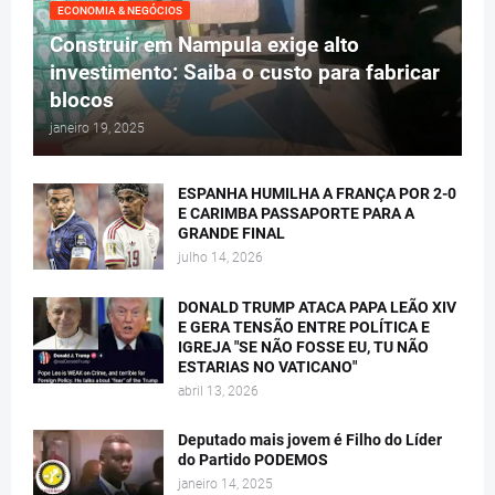
ECONOMIA & NEGÓCIOS
Construir em Nampula exige alto
investimento: Saiba o custo para fabricar
blocos
janeiro 19, 2025
ESPANHA HUMILHA A FRANÇA POR 2-0
E CARIMBA PASSAPORTE PARA A
GRANDE FINAL
julho 14, 2026
DONALD TRUMP ATACA PAPA LEÃO XIV
E GERA TENSÃO ENTRE POLÍTICA E
IGREJA "SE NÃO FOSSE EU, TU NÃO
ESTARIAS NO VATICANO"
abril 13, 2026
Deputado mais jovem é Filho do Líder
do Partido PODEMOS
janeiro 14, 2025