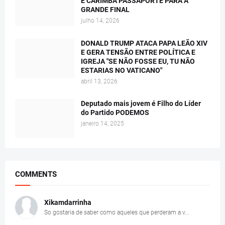
E CARIMBA PASSAPORTE PARA A
GRANDE FINAL
julho 14, 2026
DONALD TRUMP ATACA PAPA LEÃO XIV
E GERA TENSÃO ENTRE POLÍTICA E
IGREJA "SE NÃO FOSSE EU, TU NÃO
ESTARIAS NO VATICANO"
abril 13, 2026
Deputado mais jovem é Filho do Líder
do Partido PODEMOS
janeiro 14, 2025
COMMENTS
Xikamdarrinha
So gostaria de saber como aqueles que perderam a v...