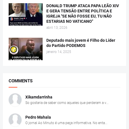
DONALD TRUMP ATACA PAPA LEÃO XIV
E GERA TENSÃO ENTRE POLÍTICA E
IGREJA "SE NÃO FOSSE EU, TU NÃO
ESTARIAS NO VATICANO"
abril 13, 2026
Deputado mais jovem é Filho do Líder
do Partido PODEMOS
janeiro 14, 2025
COMMENTS
Xikamdarrinha
So gostaria de saber como aqueles que perderam a v...
Pedro Mahala
O jornal Ao Minuto é uma peça informativa. No enta...