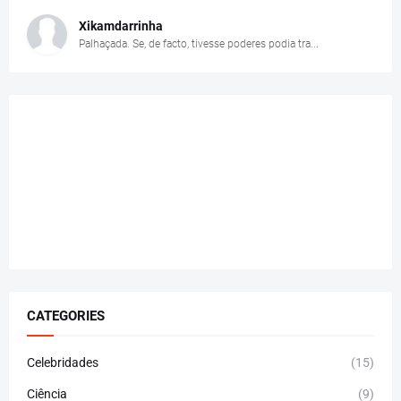
Xikamdarrinha
Palhaçada. Se, de facto, tivesse poderes podia tra...
CATEGORIES
Celebridades
(15)
Ciência
(9)