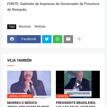
FONTE: Gabinete de Imprensa do Governador de Província
de Nampula.
Tags
Nacional
Notícias
Facebook
VEJA TAMBÉM
JORNAL AO MINUTO
DEBATES
MORREU O MÚSICO
PRESIDENTE BRASILEIRO,
ANGOLANO CHARLES BOIS
LULA DA SILVA, ACUSADO