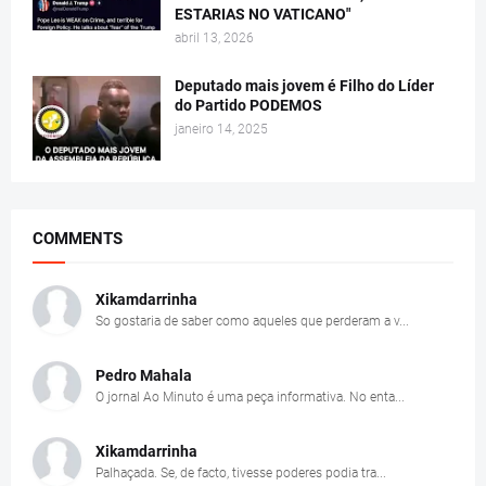
ESTARIAS NO VATICANO"
abril 13, 2026
Deputado mais jovem é Filho do Líder
do Partido PODEMOS
janeiro 14, 2025
COMMENTS
Xikamdarrinha
So gostaria de saber como aqueles que perderam a v...
Pedro Mahala
O jornal Ao Minuto é uma peça informativa. No enta...
Xikamdarrinha
Palhaçada. Se, de facto, tivesse poderes podia tra...