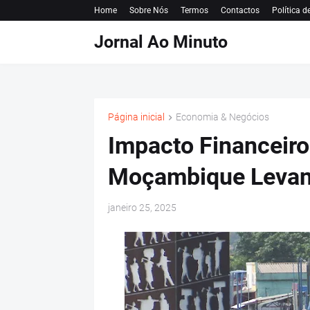
Home
Sobre Nós
Termos
Contactos
Política d
Jornal Ao Minuto
Página inicial
Economia & Negócios
Impacto Financeir
Moçambique Levan
janeiro 25, 2025