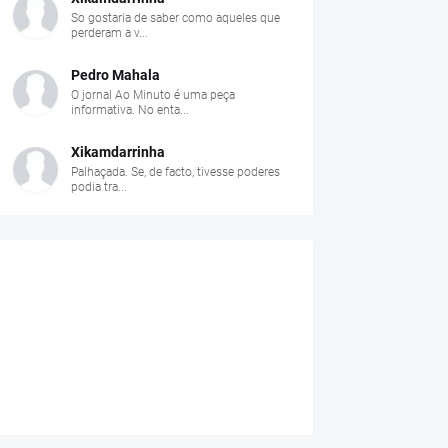
So gostaria de saber como aqueles que
perderam a v...
Pedro Mahala
O jornal Ao Minuto é uma peça
informativa. No enta...
Xikamdarrinha
Palhaçada. Se, de facto, tivesse poderes
podia tra...