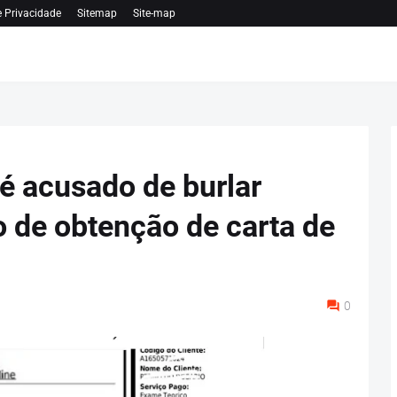
e Privacidade
Sitemap
Site-map
 acusado de burlar
 de obtenção de carta de
0