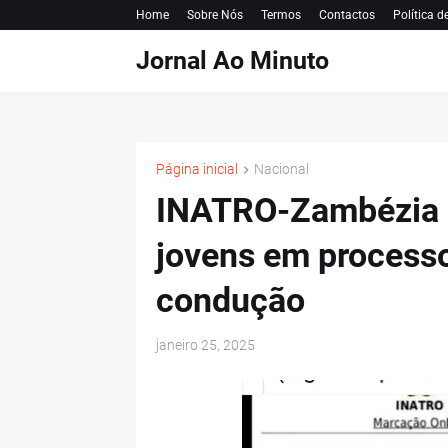
Home
Sobre Nós
Termos
Contactos
Política d
Jornal Ao Minuto
Página inicial
Nacional
INATRO-Zambézia é
jovens em processo
condução
janeiro 25, 2025