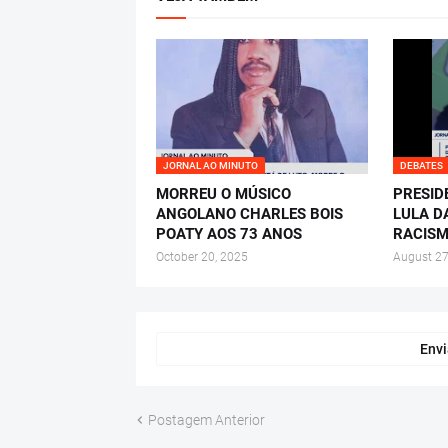
JORNAL AO MINUTO
DEBATES
MORREU O MÚSICO
PRESID
ANGOLANO CHARLES BOIS
LULA D
POATY AOS 73 ANOS
RACISM
October 20, 2025
August 27
Envi
Postagem Anterior