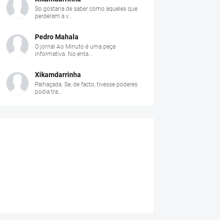
So gostaria de saber como aqueles que
perderam a v...
Pedro Mahala
O jornal Ao Minuto é uma peça
informativa. No enta...
Xikamdarrinha
Palhaçada. Se, de facto, tivesse poderes
podia tra...