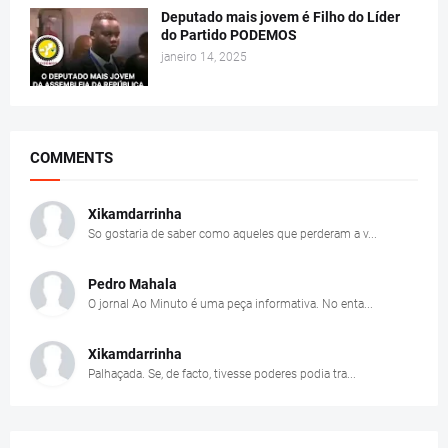
Deputado mais jovem é Filho do Líder
do Partido PODEMOS
janeiro 14, 2025
COMMENTS
Xikamdarrinha
So gostaria de saber como aqueles que perderam a v...
Pedro Mahala
O jornal Ao Minuto é uma peça informativa. No enta...
Xikamdarrinha
Palhaçada. Se, de facto, tivesse poderes podia tra...