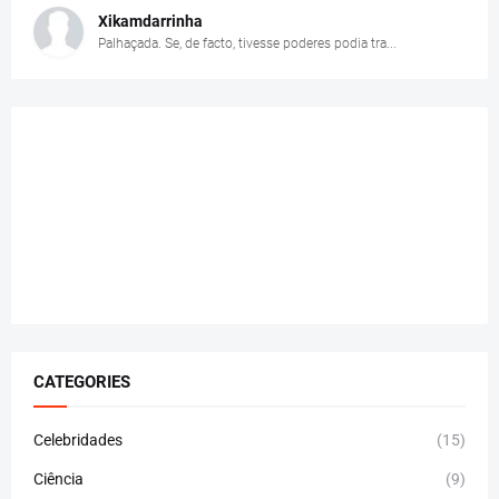
Xikamdarrinha
Palhaçada. Se, de facto, tivesse poderes podia tra...
CATEGORIES
Celebridades
(15)
Ciência
(9)