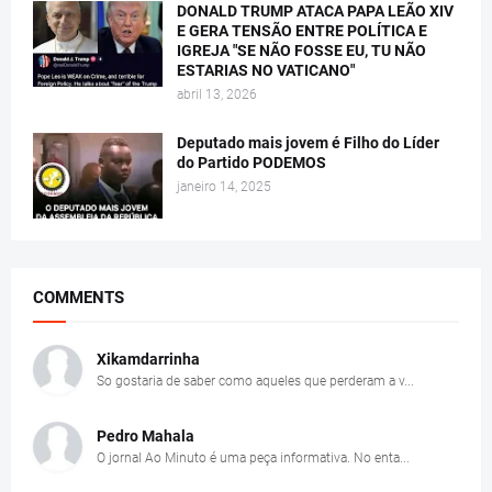
DONALD TRUMP ATACA PAPA LEÃO XIV
E GERA TENSÃO ENTRE POLÍTICA E
IGREJA "SE NÃO FOSSE EU, TU NÃO
ESTARIAS NO VATICANO"
abril 13, 2026
Deputado mais jovem é Filho do Líder
do Partido PODEMOS
janeiro 14, 2025
COMMENTS
Xikamdarrinha
So gostaria de saber como aqueles que perderam a v...
Pedro Mahala
O jornal Ao Minuto é uma peça informativa. No enta...