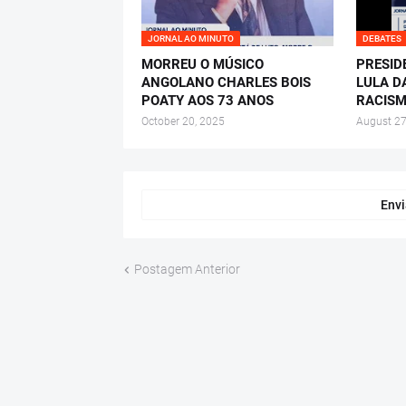
JORNAL AO MINUTO
DEBATES
MORREU O MÚSICO
PRESID
ANGOLANO CHARLES BOIS
LULA D
POATY AOS 73 ANOS
RACISM
October 20, 2025
August 27
Envi
Postagem Anterior