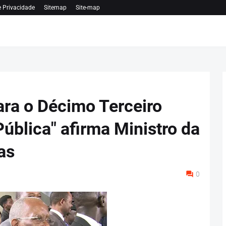
e Privacidade
Sitemap
Site-map
ara o Décimo Terceiro
ública" afirma Ministro da
as
0