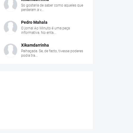
So gostaria de saber como aqueles que
perderam a v...
Pedro Mahala
O jornal Ao Minuto é uma peça
informativa. No enta...
Xikamdarrinha
Palhaçada. Se, de facto, tivesse poderes
podia tra...