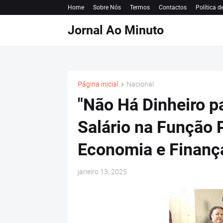
Home
Sobre Nós
Termos
Contactos
Política d
Jornal Ao Minuto
Página inicial
Nacional
"Não Há Dinheiro p
Salário na Função P
Economia e Finanç
janeiro 13, 2025