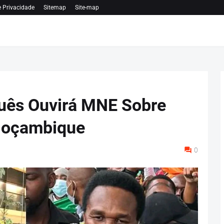
e Privacidade
Sitemap
Site-map
uês Ouvirá MNE Sobre
 Moçambique
0