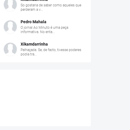
So gostaria de saber como aqueles que
perderam a v...
Pedro Mahala
O jornal Ao Minuto é uma peça
informativa. No enta...
Xikamdarrinha
Palhaçada. Se, de facto, tivesse poderes
podia tra...