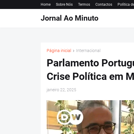
Home
Sobre Nós
Termos
Contactos
Política d
Jornal Ao Minuto
Página inicial
Internacional
Parlamento Portug
Crise Política em
janeiro 22, 2025