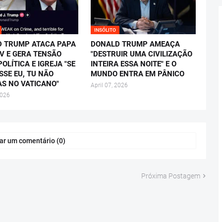
INSÓLITO
 TRUMP ATACA PAPA
DONALD TRUMP AMEAÇA
IV E GERA TENSÃO
"DESTRUIR UMA CIVILIZAÇÃO
OLÍTICA E IGREJA "SE
INTEIRA ESSA NOITE" E O
SSE EU, TU NÃO
MUNDO ENTRA EM PÂNICO
AS NO VATICANO"
April 07, 2026
2026
ar um comentário (0)
Próxima Postagem