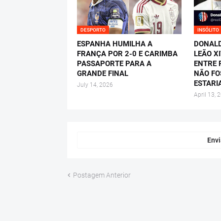
DESPORTO
INSÓLITO
ESPANHA HUMILHA A
DONALD
FRANÇA POR 2-0 E CARIMBA
LEÃO X
PASSAPORTE PARA A
ENTRE P
GRANDE FINAL
NÃO FO
ESTARI
July 14, 2026
April 13, 
Envi
Postagem Anterior