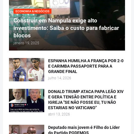
ECONOMIA & NEGÓCIOS
Construir em Nampula exige alto
investimento: Saiba o custo para fabricar
blocos
janeiro 19, 2025
ESPANHA HUMILHA A FRANÇA POR 2-0
E CARIMBA PASSAPORTE PARA A
GRANDE FINAL
julho 14, 2026
DONALD TRUMP ATACA PAPA LEÃO XIV
E GERA TENSÃO ENTRE POLÍTICA E
IGREJA "SE NÃO FOSSE EU, TU NÃO
ESTARIAS NO VATICANO"
abril 13, 2026
Deputado mais jovem é Filho do Líder
do Partido PODEMOS