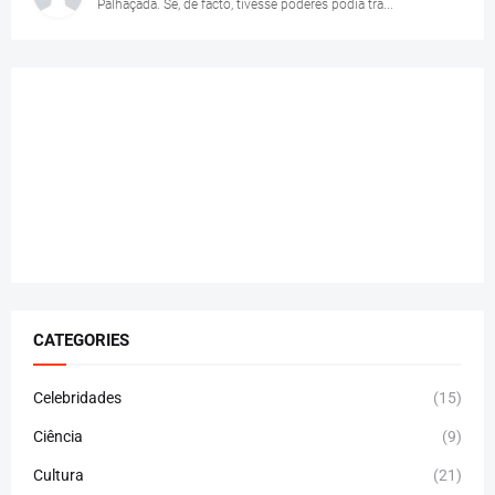
Palhaçada. Se, de facto, tivesse poderes podia tra...
CATEGORIES
Celebridades
(15)
Ciência
(9)
Cultura
(21)