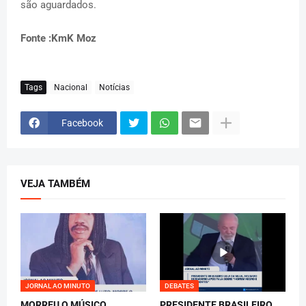
são aguardados.
Fonte :KmK Moz
Tags
Nacional
Notícias
Facebook
VEJA TAMBÉM
JORNAL AO MINUTO
DEBATES
MORREU O MÚSICO
PRESIDENTE BRASILEIRO,