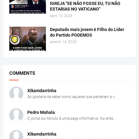
IGREJA "SE NÃO FOSSE EU, TU NÃO
ESTARIAS NO VATICANO"
abril 13, 2026
Deputado mais jovem é Filho do Líder
do Partido PODEMOS
janeiro 14, 2025
COMMENTS
Xikamdarrinha
So gostaria de saber como aqueles que perderam a v...
Pedro Mahala
O jornal Ao Minuto é uma peça informativa. No enta...
Xikamdarrinha