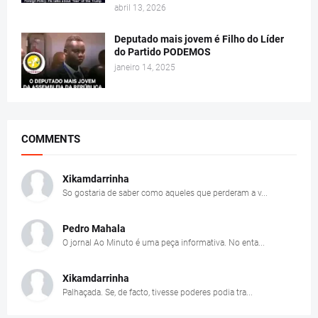
abril 13, 2026
Deputado mais jovem é Filho do Líder
do Partido PODEMOS
janeiro 14, 2025
COMMENTS
Xikamdarrinha
So gostaria de saber como aqueles que perderam a v...
Pedro Mahala
O jornal Ao Minuto é uma peça informativa. No enta...
Xikamdarrinha
Palhaçada. Se, de facto, tivesse poderes podia tra...