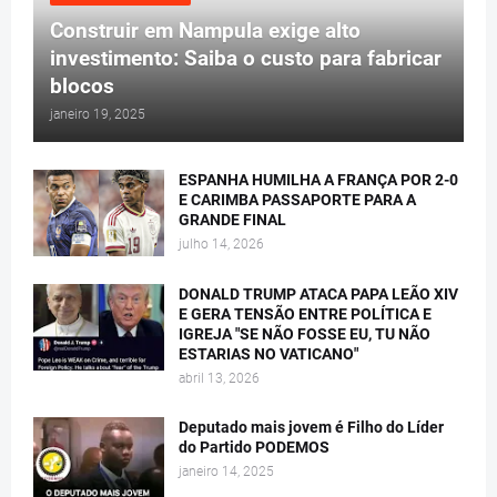
Construir em Nampula exige alto
investimento: Saiba o custo para fabricar
blocos
janeiro 19, 2025
ESPANHA HUMILHA A FRANÇA POR 2-0
E CARIMBA PASSAPORTE PARA A
GRANDE FINAL
julho 14, 2026
DONALD TRUMP ATACA PAPA LEÃO XIV
E GERA TENSÃO ENTRE POLÍTICA E
IGREJA "SE NÃO FOSSE EU, TU NÃO
ESTARIAS NO VATICANO"
abril 13, 2026
Deputado mais jovem é Filho do Líder
do Partido PODEMOS
janeiro 14, 2025