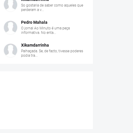
So gostaria de saber como aqueles que
perderam a v...
Pedro Mahala
O jornal Ao Minuto é uma peça
informativa. No enta...
Xikamdarrinha
Palhaçada. Se, de facto, tivesse poderes
podia tra...