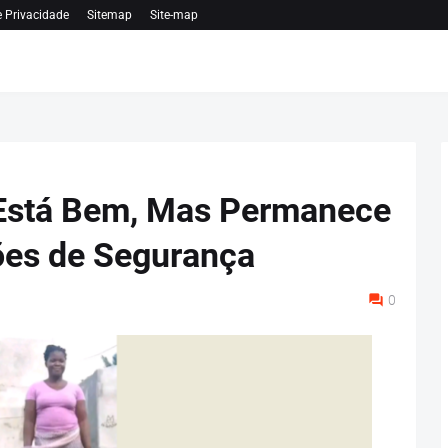
e Privacidade
Sitemap
Site-map
Está Bem, Mas Permanece
ões de Segurança
0