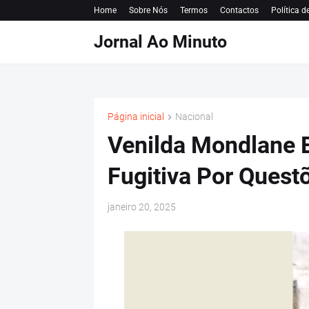
Home
Sobre Nós
Termos
Contactos
Política d
Jornal Ao Minuto
Página inicial
Nacional
Venilda Mondlane 
Fugitiva Por Quest
janeiro 20, 2025