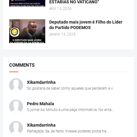
ESTARIAS NO VATICANO"
abril 13, 2026
Deputado mais jovem é Filho do Líder
do Partido PODEMOS
janeiro 14, 2025
COMMENTS
Xikamdarrinha
So gostaria de saber como aqueles que perderam a v...
Pedro Mahala
O jornal Ao Minuto é uma peça informativa. No enta...
Xikamdarrinha
Palhaçada. Se, de facto, tivesse poderes podia tra...