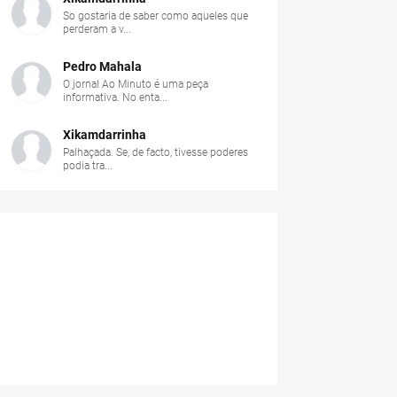
So gostaria de saber como aqueles que
perderam a v...
Pedro Mahala
O jornal Ao Minuto é uma peça
informativa. No enta...
Xikamdarrinha
Palhaçada. Se, de facto, tivesse poderes
podia tra...