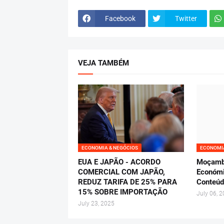
Facebook
Twitter
VEJA TAMBÉM
ECONOMIA & NEGÓCIOS
ECONOMIA
EUA E JAPÃO - ACORDO
Moçambi
COMERCIAL COM JAPÃO,
Económi
REDUZ TARIFA DE 25% PARA
Conteúd
15% SOBRE IMPORTAÇÃO
July 06, 
July 23, 2025