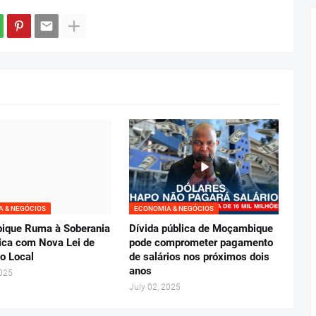
 & NEGÓCIOS
ECONOMIA & NEGÓCIOS
que Ruma à Soberania
Dívida pública de Moçambique
ca com Nova Lei de
pode comprometer pagamento
o Local
de salários nos próximos dois
anos
2025
July 02, 2025