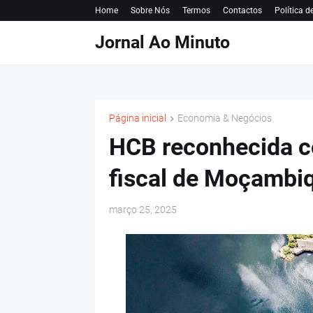
Home
Sobre Nós
Termos
Contactos
Política d
Jornal Ao Minuto
Página inicial
Economia & Negócios
HCB reconhecida c
fiscal de Moçambi
março 25, 2025