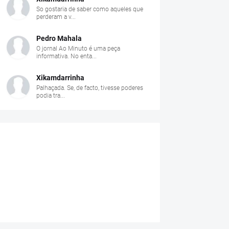
So gostaria de saber como aqueles que
perderam a v...
Pedro Mahala
O jornal Ao Minuto é uma peça
informativa. No enta...
Xikamdarrinha
Palhaçada. Se, de facto, tivesse poderes
podia tra...