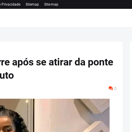
e Privacidade
Sitemap
Site-map
 após se atirar da ponte
uto
0