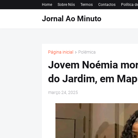
Home
Sobre Nós
Termos
Contactos
Política d
Jornal Ao Minuto
Página inicial
Polémica
Jovem Noémia morre
do Jardim, em Map
março 24, 2025