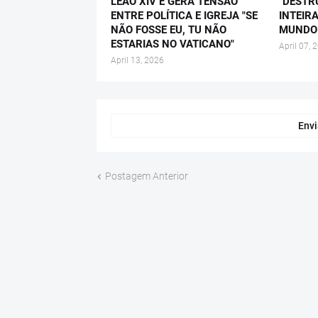
LEÃO XIV E GERA TENSÃO
"DESTR
ENTRE POLÍTICA E IGREJA "SE
INTEIRA
NÃO FOSSE EU, TU NÃO
MUNDO 
ESTARIAS NO VATICANO"
April 07, 
April 13, 2026
Envi
Postagem Anterior