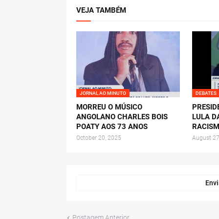
VEJA TAMBÉM
JORNAL AO MINUTO
DEBATES
MORREU O MÚSICO
PRESID
ANGOLANO CHARLES BOIS
LULA D
POATY AOS 73 ANOS
RACISM
October 20, 2025
August 27
Envi
Postagem Anterior