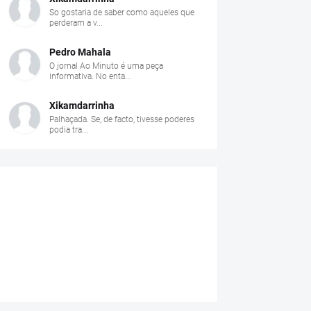
So gostaria de saber como aqueles que
perderam a v...
Pedro Mahala
O jornal Ao Minuto é uma peça
informativa. No enta...
Xikamdarrinha
Palhaçada. Se, de facto, tivesse poderes
podia tra...