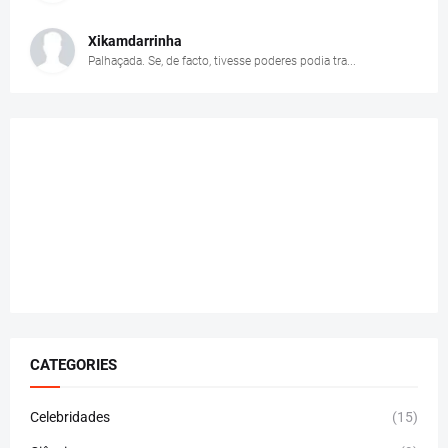
Xikamdarrinha
Palhaçada. Se, de facto, tivesse poderes podia tra...
CATEGORIES
Celebridades
(15)