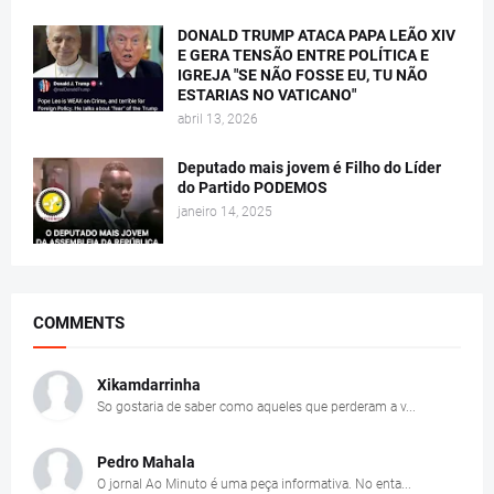
DONALD TRUMP ATACA PAPA LEÃO XIV
E GERA TENSÃO ENTRE POLÍTICA E
IGREJA "SE NÃO FOSSE EU, TU NÃO
ESTARIAS NO VATICANO"
abril 13, 2026
Deputado mais jovem é Filho do Líder
do Partido PODEMOS
janeiro 14, 2025
COMMENTS
Xikamdarrinha
So gostaria de saber como aqueles que perderam a v...
Pedro Mahala
O jornal Ao Minuto é uma peça informativa. No enta...