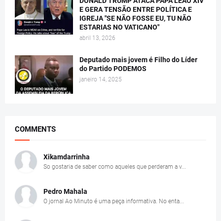
DONALD TRUMP ATACA PAPA LEÃO XIV
E GERA TENSÃO ENTRE POLÍTICA E
IGREJA "SE NÃO FOSSE EU, TU NÃO
ESTARIAS NO VATICANO"
abril 13, 2026
Deputado mais jovem é Filho do Líder
do Partido PODEMOS
janeiro 14, 2025
COMMENTS
Xikamdarrinha
So gostaria de saber como aqueles que perderam a v...
Pedro Mahala
O jornal Ao Minuto é uma peça informativa. No enta...