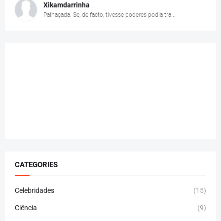
Xikamdarrinha
Palhaçada. Se, de facto, tivesse poderes podia tra...
CATEGORIES
Celebridades
(15)
Ciência
(9)