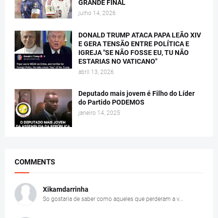
GRANDE FINAL
julho 14, 2026
DONALD TRUMP ATACA PAPA LEÃO XIV
E GERA TENSÃO ENTRE POLÍTICA E
IGREJA "SE NÃO FOSSE EU, TU NÃO
ESTARIAS NO VATICANO"
abril 13, 2026
Deputado mais jovem é Filho do Líder
do Partido PODEMOS
janeiro 14, 2025
COMMENTS
Xikamdarrinha
So gostaria de saber como aqueles que perderam a v...