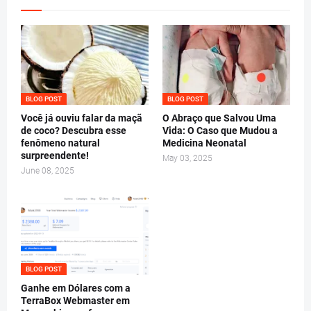
BLOG POST
BLOG POST
Você já ouviu falar da maçã
O Abraço que Salvou Uma
de coco? Descubra esse
Vida: O Caso que Mudou a
fenômeno natural
Medicina Neonatal
surpreendente!
May 03, 2025
June 08, 2025
BLOG POST
Ganhe em Dólares com a
TerraBox Webmaster em