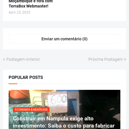
Moçambique e fora com
TerraBox Webmaster!
April 23, 2025
Enviar um comentário (0)
Postagem Anterior
Próxima Postagem
POPULAR POSTS
ECONOMIA & NEGÓCIOS
Construir em Nampula exige alto
investimento: Saiba o custo para fabricar