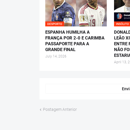
DESPORTO
INSÓLITO
ESPANHA HUMILHA A
DONALD
FRANÇA POR 2-0 E CARIMBA
LEÃO X
PASSAPORTE PARA A
ENTRE P
GRANDE FINAL
NÃO FO
ESTARI
July 14, 2026
April 13, 
Envi
Postagem Anterior