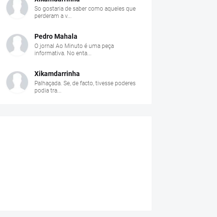
So gostaria de saber como aqueles que
perderam a v...
Pedro Mahala
O jornal Ao Minuto é uma peça
informativa. No enta...
Xikamdarrinha
Palhaçada. Se, de facto, tivesse poderes
podia tra...