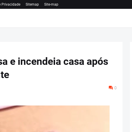
e Privacidade
Sitemap
Site-map
sa e incendeia casa após
te
0