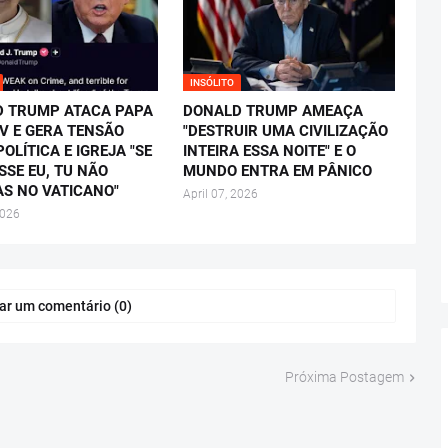
INSÓLITO
 TRUMP ATACA PAPA
DONALD TRUMP AMEAÇA
IV E GERA TENSÃO
"DESTRUIR UMA CIVILIZAÇÃO
OLÍTICA E IGREJA "SE
INTEIRA ESSA NOITE" E O
SSE EU, TU NÃO
MUNDO ENTRA EM PÂNICO
AS NO VATICANO"
April 07, 2026
2026
ar um comentário (0)
Próxima Postagem