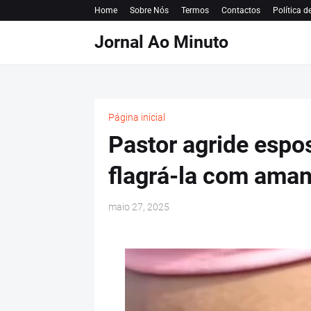
Home
Sobre Nós
Termos
Contactos
Política d
Jornal Ao Minuto
Página inicial
Pastor agride espo
flagrá-la com aman
maio 27, 2025