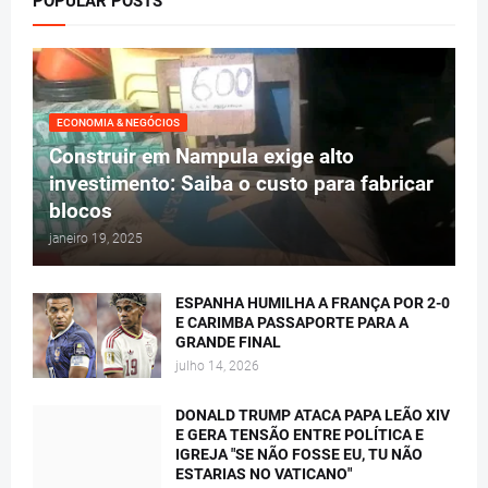
POPULAR POSTS
ECONOMIA & NEGÓCIOS
Construir em Nampula exige alto
investimento: Saiba o custo para fabricar
blocos
janeiro 19, 2025
ESPANHA HUMILHA A FRANÇA POR 2-0
E CARIMBA PASSAPORTE PARA A
GRANDE FINAL
julho 14, 2026
DONALD TRUMP ATACA PAPA LEÃO XIV
E GERA TENSÃO ENTRE POLÍTICA E
IGREJA "SE NÃO FOSSE EU, TU NÃO
ESTARIAS NO VATICANO"