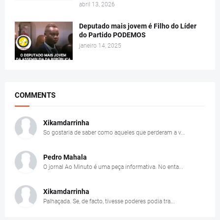
abril 13, 2026
Deputado mais jovem é Filho do Líder
do Partido PODEMOS
janeiro 14, 2025
COMMENTS
Xikamdarrinha
So gostaria de saber como aqueles que perderam a v...
Pedro Mahala
O jornal Ao Minuto é uma peça informativa. No enta...
Xikamdarrinha
Palhaçada. Se, de facto, tivesse poderes podia tra...