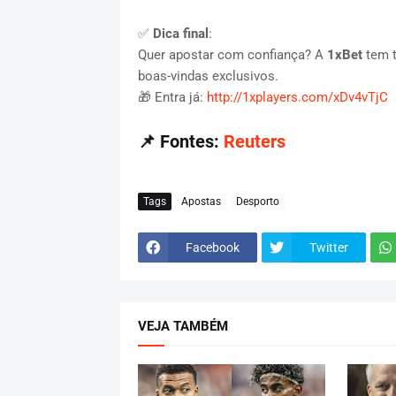
✅
Dica final
:
Quer apostar com confiança? A
1xBet
tem t
boas-vindas exclusivos.
🎁 Entra já:
http://1xplayers.com/xDv4vTjC
📌
Fontes:
Reuters
Tags
Apostas
Desporto
Facebook
Twitter
VEJA TAMBÉM