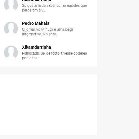
So gostaria de saber como aqueles que
perderam a v...
Pedro Mahala
O jornal Ao Minuto é uma peça
informativa. No enta...
Xikamdarrinha
Palhaçada. Se, de facto, tivesse poderes
podia tra...