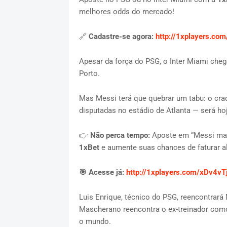
melhores odds do mercado!
🔗
Cadastre-se agora:
http://1xplayers.co
Apesar da força do PSG, o Inter Miami cheg
Porto.
Mas Messi terá que quebrar um tabu: o cra
disputadas no estádio de Atlanta — será hoj
👉
Não perca tempo:
Aposte em “Messi mar
1xBet
e aumente suas chances de faturar al
🎯 Acesse já:
http://1xplayers.com/xDv4vT
Luis Enrique, técnico do PSG, reencontrará
Mascherano reencontra o ex-treinador como
o mundo.