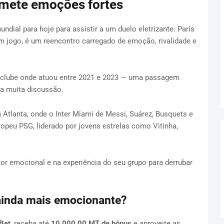
omete emoções fortes
ndial para hoje para assistir a um duelo eletrizante: Paris
m jogo, é um reencontro carregado de emoção, rivalidade e
 o clube onde atuou entre 2021 e 2023 — uma passagem
ra muita discussão.
m Atlanta, onde o Inter Miami de Messi, Suárez, Busquets e
opeu PSG, liderado por jovens estrelas como Vitinha,
tor emocional e na experiência do seu grupo para derrubar
ainda mais emocionante?
Bet
, receba até
10.000,00 MT de bônus
e aproveite as