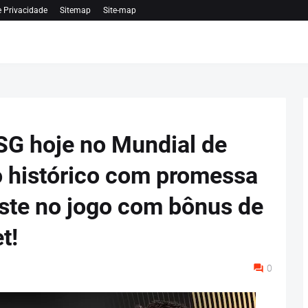
e Privacidade
Sitemap
Site-map
SG hoje no Mundial de
o histórico com promessa
ste no jogo com bônus de
t!
0