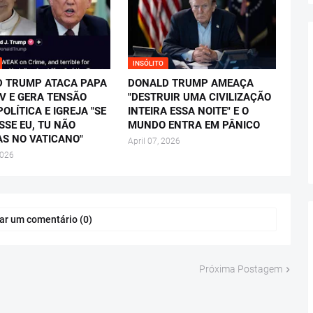
INSÓLITO
 TRUMP ATACA PAPA
DONALD TRUMP AMEAÇA
IV E GERA TENSÃO
"DESTRUIR UMA CIVILIZAÇÃO
OLÍTICA E IGREJA "SE
INTEIRA ESSA NOITE" E O
SSE EU, TU NÃO
MUNDO ENTRA EM PÂNICO
AS NO VATICANO"
April 07, 2026
2026
ar um comentário (0)
Próxima Postagem