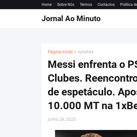
Home
Sobre Nós
Termos
Contactos
Política d
Jornal Ao Minuto
Página inicial
Apostas
Messi enfrenta o P
Clubes. Reencontr
de espetáculo. Apo
10.000 MT na 1xBe
junho 29, 2025