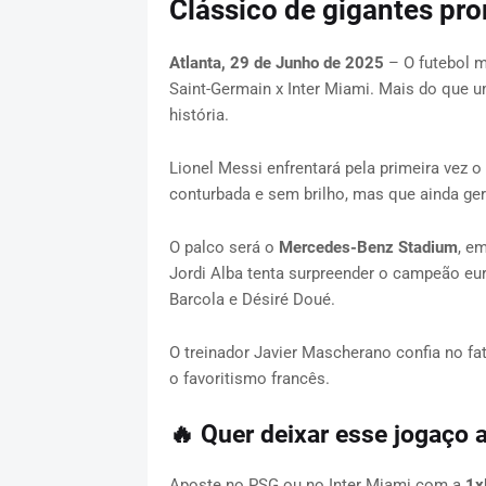
Clássico de gigantes pr
Atlanta, 29 de Junho de 2025
– O futebol mu
Saint-Germain x Inter Miami. Mais do que u
história.
Lionel Messi enfrentará pela primeira vez
conturbada e sem brilho, mas que ainda ge
O palco será o
Mercedes-Benz Stadium
, e
Jordi Alba tenta surpreender o campeão eur
Barcola e Désiré Doué.
O treinador Javier Mascherano confia no fa
o favoritismo francês.
🔥
Quer deixar esse jogaço 
Aposte no PSG ou no Inter Miami com a
1x