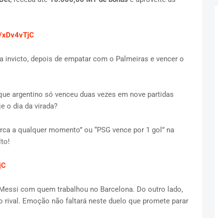
m/xDv4vTjC
a invicto, depois de empatar com o Palmeiras e vencer o
que argentino só venceu duas vezes em nove partidas
e o dia da virada?
ca a qualquer momento” ou “PSG vence por 1 gol” na
to!
jC
 Messi com quem trabalhou no Barcelona. Do outro lado,
 rival. Emoção não faltará neste duelo que promete parar