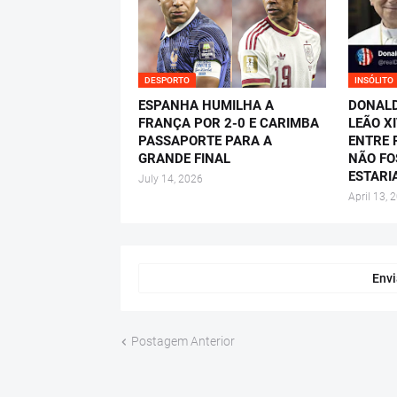
DESPORTO
INSÓLITO
ESPANHA HUMILHA A
DONALD
FRANÇA POR 2-0 E CARIMBA
LEÃO X
PASSAPORTE PARA A
ENTRE P
GRANDE FINAL
NÃO FO
ESTARI
July 14, 2026
April 13, 
Envi
Postagem Anterior