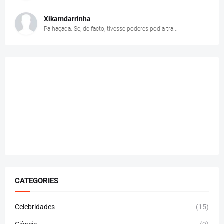
Xikamdarrinha
Palhaçada. Se, de facto, tivesse poderes podia tra...
CATEGORIES
Celebridades
(15)