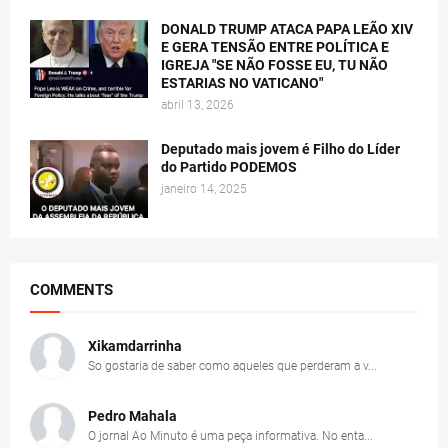
DONALD TRUMP ATACA PAPA LEÃO XIV
E GERA TENSÃO ENTRE POLÍTICA E
IGREJA "SE NÃO FOSSE EU, TU NÃO
ESTARIAS NO VATICANO"
abril 13, 2026
Deputado mais jovem é Filho do Líder
do Partido PODEMOS
janeiro 14, 2025
COMMENTS
Xikamdarrinha
So gostaria de saber como aqueles que perderam a v...
Pedro Mahala
O jornal Ao Minuto é uma peça informativa. No enta...