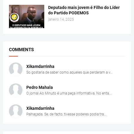
Deputado mais jovem é Filho do Líder
do Partido PODEMOS
janeiro 14, 2025
COMMENTS
Xikamdarrinha
So gostaria de saber como aqueles que perderam a v...
Pedro Mahala
O jornal Ao Minuto é uma peça informativa. No enta...
Xikamdarrinha
Palhaçada. Se, de facto, tivesse poderes podia tra...