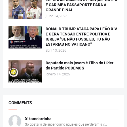
E CARIMBA PASSAPORTE PARA A
GRANDE FINAL
julho 14, 2026
DONALD TRUMP ATACA PAPA LEÃO XIV
E GERA TENSÃO ENTRE POLÍTICA E
IGREJA "SE NÃO FOSSE EU, TU NÃO
ESTARIAS NO VATICANO"
abril 13, 2026
Deputado mais jovem é Filho do Líder
do Partido PODEMOS
janeiro 14, 2025
COMMENTS
Xikamdarrinha
So gostaria de saber como aqueles que perderam a v...