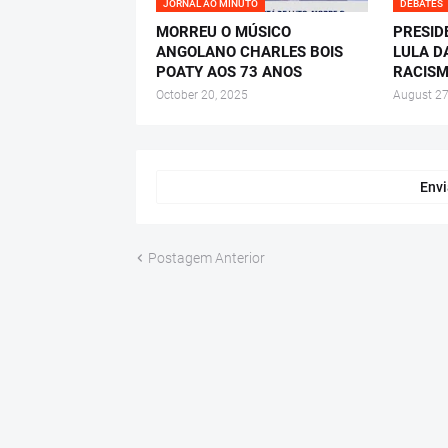
JORNAL AO MINUTO
DEBATES
MORREU O MÚSICO
PRESID
ANGOLANO CHARLES BOIS
LULA D
POATY AOS 73 ANOS
RACISM
October 20, 2025
August 27
Envi
Postagem Anterior