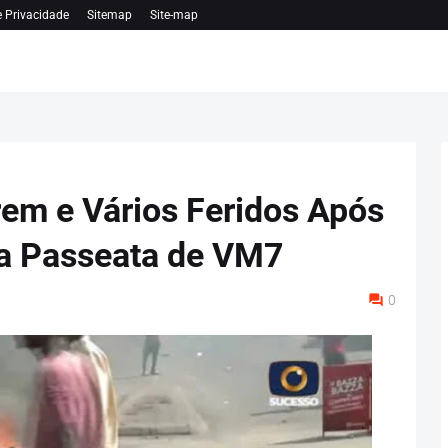
e Privacidade
Sitemap
Site-map
em e Vários Feridos Após
a Passeata de VM7
0