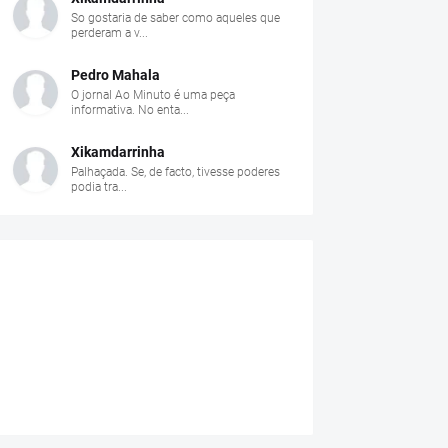
So gostaria de saber como aqueles que
perderam a v...
Pedro Mahala
O jornal Ao Minuto é uma peça
informativa. No enta...
Xikamdarrinha
Palhaçada. Se, de facto, tivesse poderes
podia tra...