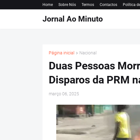
Home
Sobre Nós
Termos
Contactos
Política d
Jornal Ao Minuto
Página inicial
Nacional
Duas Pessoas Morr
Disparos da PRM n
março 06, 2025