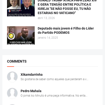
DONALD TRUMP ATACA PAPA LEÃO XIV
E GERA TENSÃO ENTRE POLÍTICA E
IGREJA "SE NÃO FOSSE EU, TU NÃO
ESTARIAS NO VATICANO"
abril 13, 2026
Deputado mais jovem é Filho do Líder
do Partido PODEMOS
janeiro 14, 2025
COMMENTS
Xikamdarrinha
So gostaria de saber como aqueles que perderam a v...
Pedro Mahala
O jornal Ao Minuto é uma peça informativa. No enta...