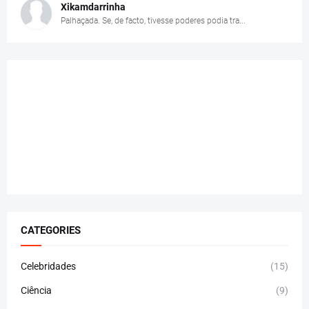
Xikamdarrinha
Palhaçada. Se, de facto, tivesse poderes podia tra...
CATEGORIES
Celebridades
(15)
Ciência
(9)