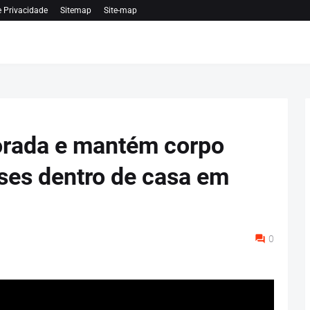
e Privacidade
Sitemap
Site-map
ada e mantém corpo
ses dentro de casa em
0