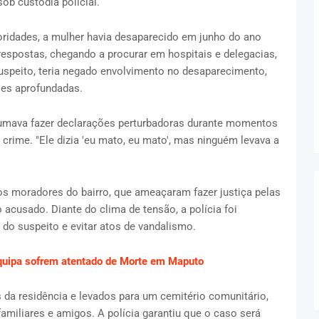
ob custódia policial.
ridades, a mulher havia desaparecido em junho do ano
espostas, chegando a procurar em hospitais e delegacias,
speito, teria negado envolvimento no desaparecimento,
ões aprofundadas.
umava fazer declarações perturbadoras durante momentos
crime. "Ele dizia 'eu mato, eu mato', mas ninguém levava a
os moradores do bairro, que ameaçaram fazer justiça pelas
o acusado. Diante do clima de tensão, a polícia foi
a do suspeito e evitar atos de vandalismo.
quipa sofrem atentado de Morte em Maputo
s da residência e levados para um cemitério comunitário,
miliares e amigos. A polícia garantiu que o caso será