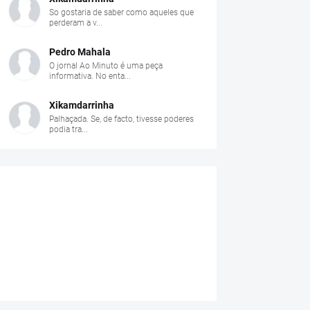
So gostaria de saber como aqueles que
perderam a v...
Pedro Mahala
O jornal Ao Minuto é uma peça
informativa. No enta...
Xikamdarrinha
Palhaçada. Se, de facto, tivesse poderes
podia tra...