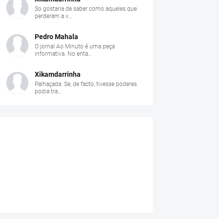
So gostaria de saber como aqueles que
perderam a v...
Pedro Mahala
O jornal Ao Minuto é uma peça
informativa. No enta...
Xikamdarrinha
Palhaçada. Se, de facto, tivesse poderes
podia tra...