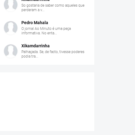
So gostaria de saber como aqueles que
perderam a v...
Pedro Mahala
O jornal Ao Minuto é uma peça
informativa. No enta...
Xikamdarrinha
Palhaçada. Se, de facto, tivesse poderes
podia tra...