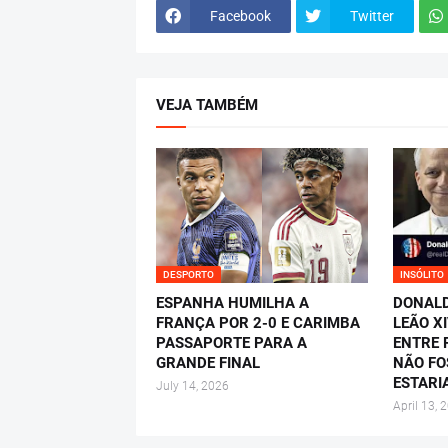
Facebook
Twitter
VEJA TAMBÉM
DESPORTO
INSÓLITO
ESPANHA HUMILHA A
DONALD
FRANÇA POR 2-0 E CARIMBA
LEÃO X
PASSAPORTE PARA A
ENTRE P
GRANDE FINAL
NÃO FO
ESTARI
July 14, 2026
April 13, 