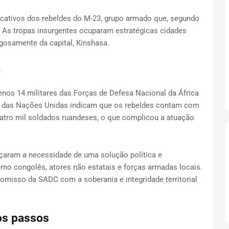
icativos dos rebeldes do M-23, grupo armado que, segundo
. As tropas insurgentes ocuparam estratégicas cidades
osamente da capital, Kinshasa.
o
nos 14 militares das Forças de Defesa Nacional da África
os das Nações Unidas indicam que os rebeldes contam com
uatro mil soldados ruandeses, o que complicou a atuação
rçaram a necessidade de uma solução política e
erno congolês, atores não estatais e forças armadas locais.
omisso da SADC com a soberania e integridade territorial
os passos