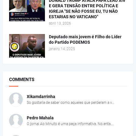
DONALD TRUMP ATACA PAPA LEÃO XIV
E GERA TENSÃO ENTRE POLÍTICA E
IGREJA "SE NÃO FOSSE EU, TU NÃO
ESTARIAS NO VATICANO"
abril 13, 2026
Deputado mais jovem é Filho do Líder
do Partido PODEMOS
janeiro 14, 2025
COMMENTS
Xikamdarrinha
So gostaria de saber como aqueles que perderam a v...
Pedro Mahala
O jornal Ao Minuto é uma peça informativa. No enta...