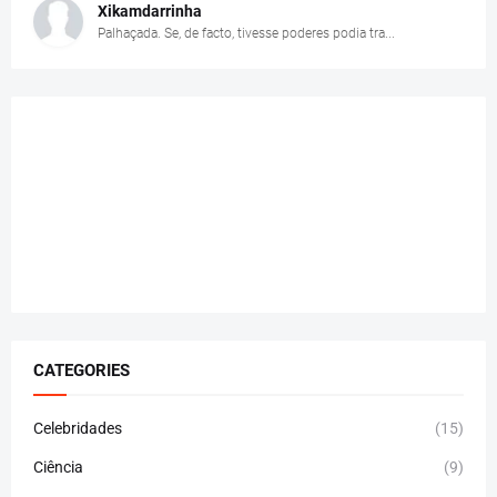
Xikamdarrinha
Palhaçada. Se, de facto, tivesse poderes podia tra...
CATEGORIES
Celebridades
(15)
Ciência
(9)