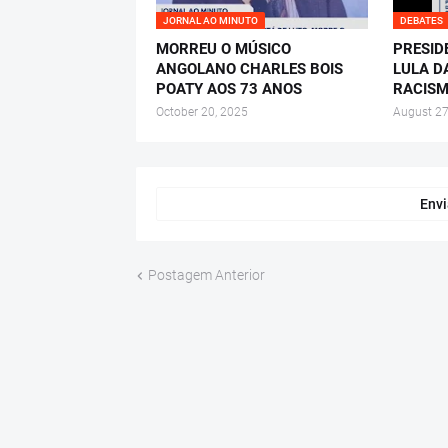
JORNAL AO MINUTO
DEBATES
MORREU O MÚSICO
PRESID
ANGOLANO CHARLES BOIS
LULA D
POATY AOS 73 ANOS
RACISM
October 20, 2025
August 27
Envi
Postagem Anterior