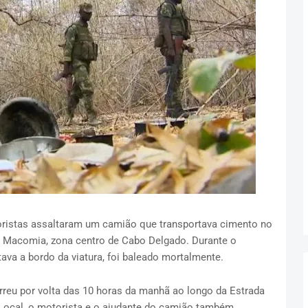
oristas assaltaram um camião que transportava cimento no
e
Macomia
, zona centro de
Cabo Delgado
. Durante o
tava a bordo da viatura, foi baleado mortalmente.
rreu por volta das 10 horas da manhã ao longo da
Estrada
Local, o
motorista
e o
ajudante
do camião também