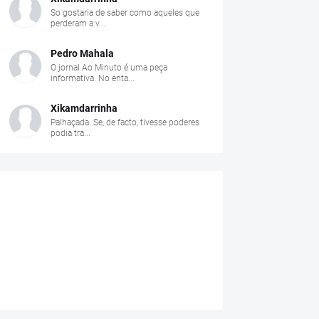
So gostaria de saber como aqueles que
perderam a v...
Pedro Mahala
O jornal Ao Minuto é uma peça
informativa. No enta...
Xikamdarrinha
Palhaçada. Se, de facto, tivesse poderes
podia tra...