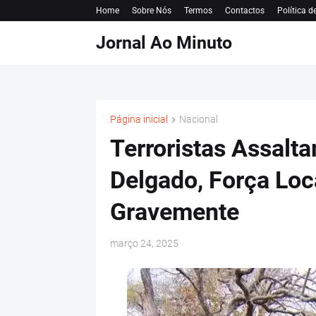
Home
Sobre Nós
Termos
Contactos
Política d
Jornal Ao Minuto
Página inicial
Nacional
Terroristas Assal
Delgado, Força Loc
Gravemente
março 24, 2025