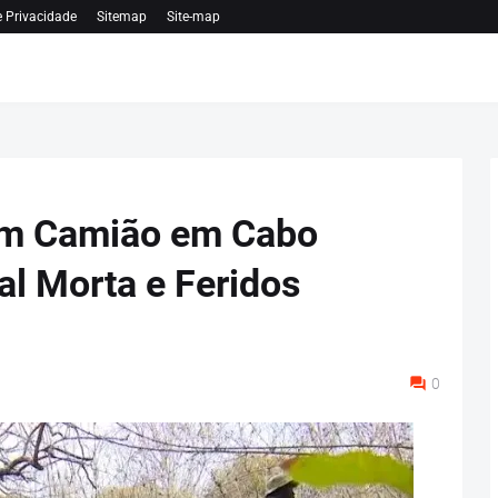
e Privacidade
Sitemap
Site-map
tam Camião em Cabo
al Morta e Feridos
0