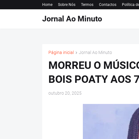
Home
Sobre Nós
Termos
Contactos
Política d
Jornal Ao Minuto
Página inicial
Jornal Ao Minuto
MORREU O MÚSIC
BOIS POATY AOS 
outubro 20, 2025