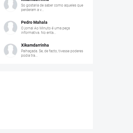
So gostaria de saber como aqueles que
perderam a v...
Pedro Mahala
O jornal Ao Minuto é uma peça
informativa. No enta...
Xikamdarrinha
Palhaçada. Se, de facto, tivesse poderes
podia tra...