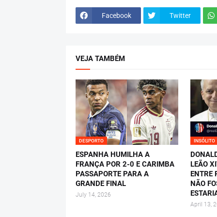
Facebook
Twitter
VEJA TAMBÉM
DESPORTO
INSÓLITO
ESPANHA HUMILHA A
DONALD
FRANÇA POR 2-0 E CARIMBA
LEÃO X
PASSAPORTE PARA A
ENTRE P
GRANDE FINAL
NÃO FO
ESTARI
July 14, 2026
April 13, 