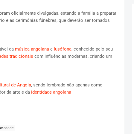
am oficialmente divulgadas, estando a família a preparar
o e as cerimónias fúnebres, que deverão ser tornados
nável da
música angolana
e
lusófona
, conhecido pelo seu
des tradicionais
com influências modernas, criando um
ltural de Angola
, sendo lembrado não apenas como
or da arte e da
identidade angolana
ociedade