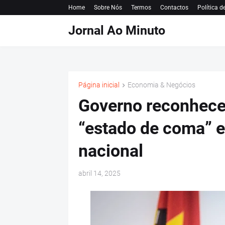
Home
Sobre Nós
Termos
Contactos
Política d
Jornal Ao Minuto
Página inicial
Economia & Negócios
Governo reconhece
“estado de coma” 
nacional
abril 14, 2025