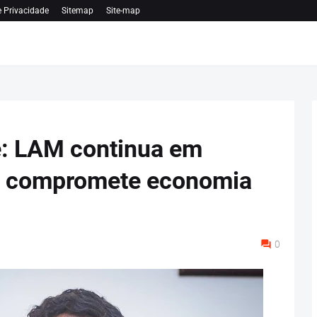
e Privacidade
Sitemap
Site-map
: LAM continua em
e compromete economia
0