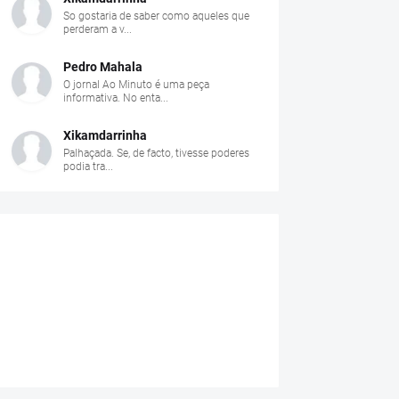
So gostaria de saber como aqueles que
perderam a v...
Pedro Mahala
O jornal Ao Minuto é uma peça
informativa. No enta...
Xikamdarrinha
Palhaçada. Se, de facto, tivesse poderes
podia tra...