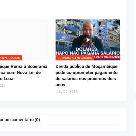
 & NEGÓCIOS
ECONOMIA & NEGÓCIOS
que Ruma à Soberania
Dívida pública de Moçambique
ca com Nova Lei de
pode comprometer pagamento
o Local
de salários nos próximos dois
anos
2025
July 02, 2025
ar um comentário (0)