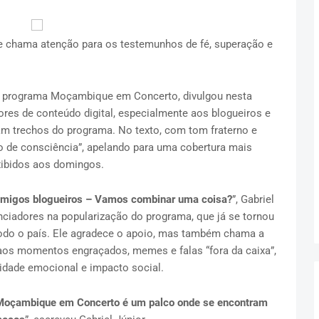
 e chama atenção para os testemunhos de fé, superação e
do programa Moçambique em Concerto, divulgou nesta
ores de conteúdo digital, especialmente aos blogueiros e
m trechos do programa. No texto, com tom fraterno e
o de consciência”, apelando para uma cobertura mais
xibidos aos domingos.
amigos blogueiros – Vamos combinar uma coisa?
”, Gabriel
enciadores na popularização do programa, que já se tornou
todo o país. Ele agradece o apoio, mas também chama a
aos momentos engraçados, memes e falas “fora da caixa”,
dade emocional e impacto social.
Moçambique em Concerto é um palco onde se encontram