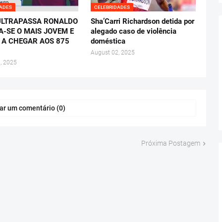
DADES
CELEBRIDADES
ULTRAPASSA RONALDO
Sha’Carri Richardson detida por
A-SE O MAIS JOVEM E
alegado caso de violência
 A CHEGAR AOS 875
doméstica
August 02, 2025
, 2025
ar um comentário (0)
Próxima Postagem