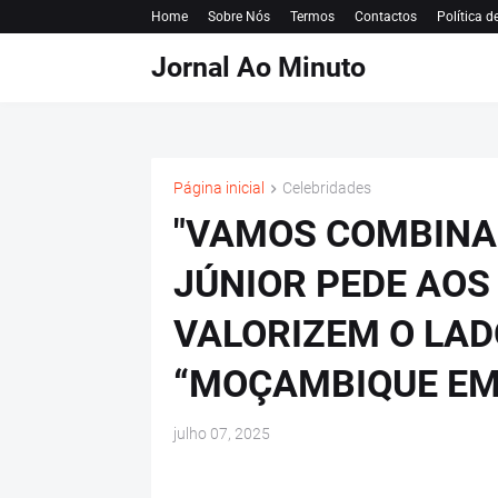
Home
Sobre Nós
Termos
Contactos
Política d
Jornal Ao Minuto
Página inicial
Celebridades
"VAMOS COMBINAR
JÚNIOR PEDE AOS
VALORIZEM O LA
“MOÇAMBIQUE EM
julho 07, 2025