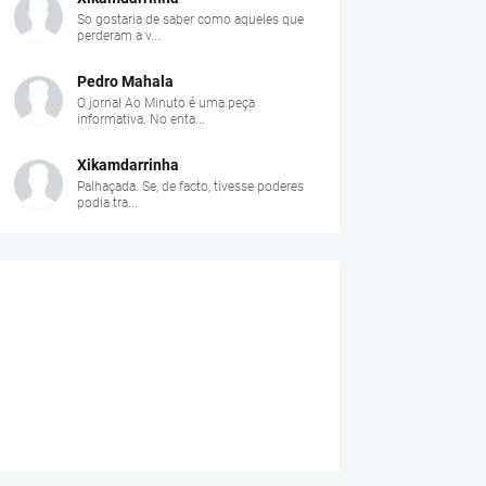
So gostaria de saber como aqueles que
perderam a v...
Pedro Mahala
O jornal Ao Minuto é uma peça
informativa. No enta...
Xikamdarrinha
Palhaçada. Se, de facto, tivesse poderes
podia tra...