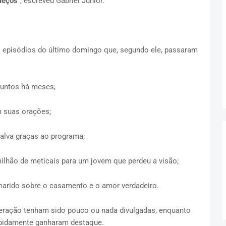
meços
”, escreveu Gabriel Júnior.
es episódios do último domingo que, segundo ele, passaram
juntos há meses;
 suas orações;
alva graças ao programa;
lhão de meticais para um jovem que perdeu a visão;
arido sobre o casamento e o amor verdadeiro.
peração tenham sido pouco ou nada divulgadas, enquanto
apidamente ganharam destaque.