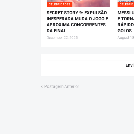
CELEBRIDADES
CELEBRI
SECRET STORY 9: EXPULSÃO
MESSI 
INESPERADA MUDA O JOGO E
E TORN
APROXIMA CONCORRENTES
RÁPIDO
DA FINAL
GOLOS
December 22, 2025
August 18
Envi
Postagem Anterior